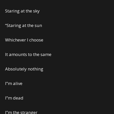
Staring at the sky
“Staring at the sun
Whichever I choose
It amounts to the same
Absolutely nothing
I”m alive
I”m dead
I”m the stranger