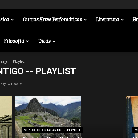
sica
Outras Artes Perfomáticas
Literatura
Ar
Filosofia
Dicas
igo -- Playlist
TIGO -- PLAYLIST
go -- Playlist
MUNDO OCIDENTAL ANTIGO -- PLAYLIST
MU