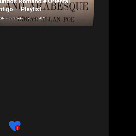
undos Romano e Oriental
ntigo — Playlist
tik
-
6 de setembro de 2021