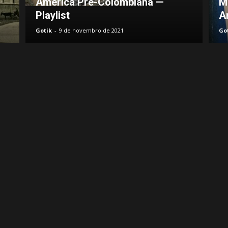
América Pré-Colombiana —
M
Playlist
A
Gotik
-
9 de novembro de 2021
Go