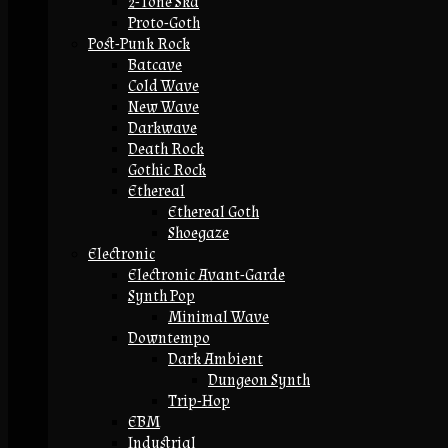
2-Tone Ska
Proto-Goth
Post-Punk Rock
Batcave
Cold Wave
New Wave
Darkwave
Death Rock
Gothic Rock
Ethereal
Ethereal Goth
Shoegaze
Electronic
Electronic Avant-Garde
Synth Pop
Minimal Wave
Downtempo
Dark Ambient
Dungeon Synth
Trip-Hop
EBM
Industrial