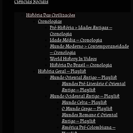
Ciências Sociais
História Das Civilizações
Cronologias
Pré-História > Idades Antigas —
Cronologia
Idade Média — Cronologia
Mundo Moderno > Contemporaneidade
— Cronologia
World History In Videos
História Do Brasil — Cronologia
História Geral — Playlist
Mundo Oriental Antigo — Playlist
Mundos Pré-Literário E Oriental
Antigo — Playlist
Mundo Ocidental Antigo — Playlist
Mundo Celta – Playlist
O Mundo Grego — Playlist
Mundos Romano E Oriental
Antigo — Playlist
América Pré-Colombiana —