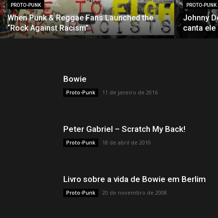
PROTO-PUNK
PROTO-PUNK
When Punk & Reggae Fans Launched the
Johnny De
“Rock Against Racism”
canta el
Bowie
11 de janeiro de 2016
Proto-Punk
Peter Gabriel – Scratch My Back!
18 de abril de 2010
Proto-Punk
Livro sobre a vida de Bowie em Berlim
20 de novembro de 2008
Proto-Punk