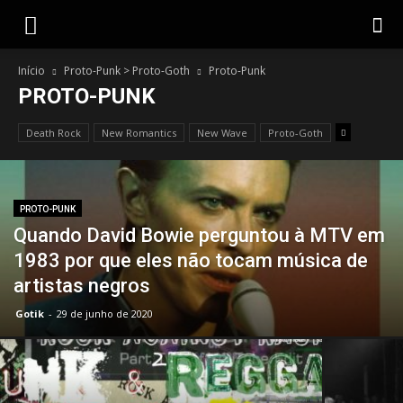
Gotik
Início
Proto-Punk > Proto-Goth
Proto-Punk
PROTO-PUNK
Death Rock
New Romantics
New Wave
Proto-Goth
PROTO-PUNK
Quando David Bowie perguntou à MTV em
1983 por que eles não tocam música de
artistas negros
Gotik
-
29 de junho de 2020