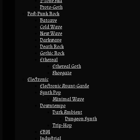
2-Tone Ska
Proto-Goth
Post-Punk Rock
Batcave
Cold Wave
New Wave
Darkwave
Death Rock
Gothic Rock
Ethereal
Ethereal Goth
Shoegaze
Electronic
Electronic Avant-Garde
Synth Pop
Minimal Wave
Downtempo
Dark Ambient
Dungeon Synth
Trip-Hop
EBM
Industrial