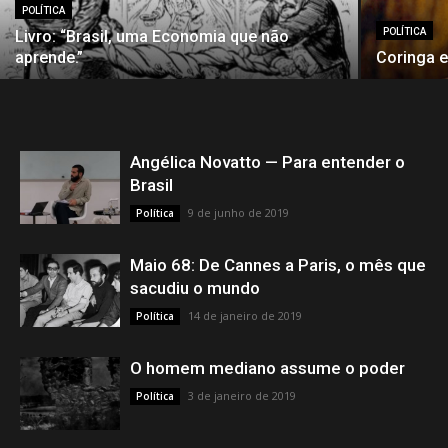
POLÍTICA
POLÍTICA
Livro: “Brasil, uma Economia que não
aprende.”
Coringa 
Angélica Novatto — Para entender o
Brasil
9 de junho de 2019
Política
Maio 68: De Cannes a Paris, o mês que
sacudiu o mundo
14 de janeiro de 2019
Política
O homem mediano assume o poder
3 de janeiro de 2019
Política