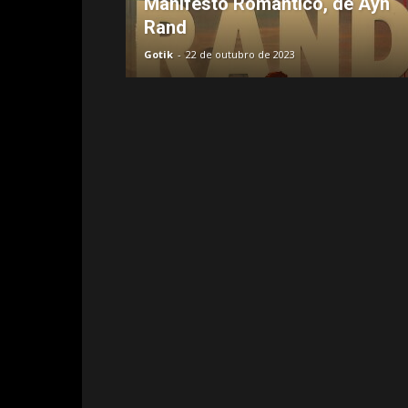
Manifesto Romântico, de Ayn
Rand
Gotik
-
22 de outubro de 2023