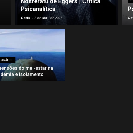
Nosferatu de Eggers | Crítica
P
Psicanalítica
Ps
Gotik
-
2 de abril de 2025
Go
CANÁLISE
ensões do mal-estar na
demia e isolamento