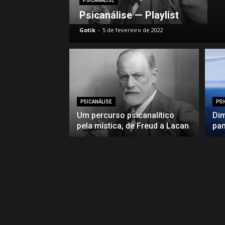
PSICANÁLISE
Psicanálise — Playlist
Gotik
-
5 de fevereiro de 2022
PSICANÁLISE
PSI
Um percurso psicanalítico
Dim
pela mística, de Freud a Lacan
pan