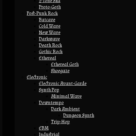
2-Tone Ska
Proto-Goth
Post-Punk Rock
Batcave
Cold Wave
New Wave
Darkwave
Death Rock
Gothic Rock
Ethereal
Ethereal Goth
Shoegaze
Electronic
Electronic Avant-Garde
Synth Pop
Minimal Wave
Downtempo
Dark Ambient
Dungeon Synth
Trip-Hop
EBM
Industrial