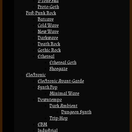
2-Tone Ska
Proto-Goth
Post-Punk Rock
Batcave
Cold Wave
New Wave
Darkwave
Death Rock
Gothic Rock
Ethereal
Ethereal Goth
Shoegaze
Electronic
Electronic Avant-Garde
Synth Pop
Minimal Wave
Downtempo
Dark Ambient
Dungeon Synth
Trip-Hop
EBM
Industrial