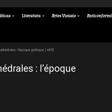
áticas
Literatura
Artes Visuais
Anticonform
athédrales : l’époque gothique | ARTE
édrales : l’époque