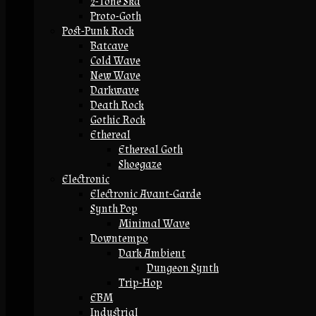
2-Tone Ska
Proto-Goth
Post-Punk Rock
Batcave
Cold Wave
New Wave
Darkwave
Death Rock
Gothic Rock
Ethereal
Ethereal Goth
Shoegaze
Electronic
Electronic Avant-Garde
Synth Pop
Minimal Wave
Downtempo
Dark Ambient
Dungeon Synth
Trip-Hop
EBM
Industrial