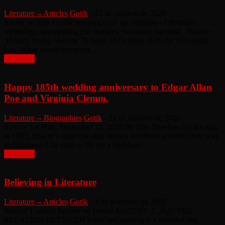
Literature -- Articles
Gotik
-
22 de outubro de 2020
It took an Irish Gothic novelist to tie up centuries of demonic
mythology surrounding this leathery, nocturnal mammal. Source:
History Today Volume 70 Issue 10 October 2020 By Alexander
Lee What would vampires...
Leia mais
Happy 185th wedding anniversary to Edgar Allan
Poe and Virginia Clemm.
Literature -- Biographies
Gotik
-
21 de outubro de 2020
Source: Lit Hub, September 22, 2020 By Dan Sheehan On this day
in 1835, history’s most macabre literary lovebirds ghouled their way
to Baltimore City Hall to file for a marriage...
Leia mais
Believing in Literature
Literature -- Articles
Gotik
-
3 de setembro de 2020
Source: London Review of Books AUGUST 3, 2020 THE
RELATION BETWEEN belief and making is a troubled one.