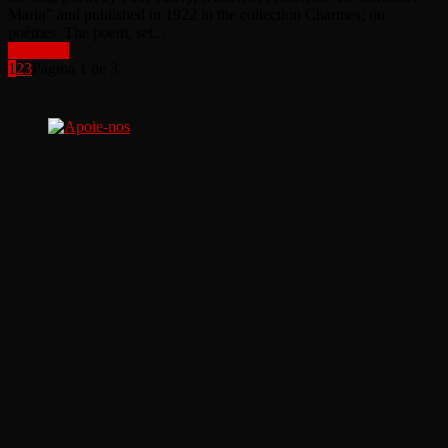
Marin” and published in 1922 in the collection Charmes; ou
poèmes. The poem, set...
Leia mais
1
2
3
Página 1 de 3