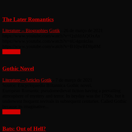
The Later Romantics
Literature -- Biographies
Gotik
-
26 de março de 2021
https://www.youtube.com/watch?v=QzhIdAQOxAs
https://www.youtube.com/watch?v=tiU4gmktJas
https://www.youtube.com/watch?v=B10jwBD8p8M
Leia mais
Gothic Novel
Literature -- Articles
Gotik
-
7 de março de 2021
Source: Encyclopaedia Britannica Gothic novel,
European Romantic pseudomedieval fiction having a prevailing
atmosphere of mystery and terror. Its heyday was the 1790s, but it
underwent frequent revivals in subsequent centuries. Called Gothic
because its imaginative...
Leia mais
Bats: Out of Hell?