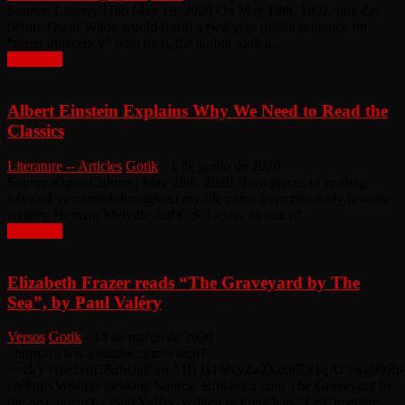
Source: Literary Hub May 19, 2020 On May 18th, 1897, one day
before Oscar Wilde would finish a two-year prison sentence for
“gross indecency” with men, the author took a...
Leia mais
Albert Einstein Explains Why We Need to Read the
Classics
Literature -- Articles
Gotik
-
1 de junho de 2020
Source: Open Culture | May 28th, 2020 Two pieces of reading
advice I’ve carried throughout my life came from two early favorite
writers, Herman Melville and C.S. Lewis. In one of...
Leia mais
Elizabeth Frazer reads “The Graveyard by The
Sea”, by Paul Valéry
Versos
Gotik
-
14 de março de 2020
https://www.youtube.com/watch?
v=ckY1txe2xdU&fbclid=IwAR1Jx1hNvZa2Xd9rES1qAT8wg89R
cNPmNM&app=desktop Source: Brittanica.com The Graveyard by
the Sea, poem by Paul Valéry, written in French as “Le Cimetière