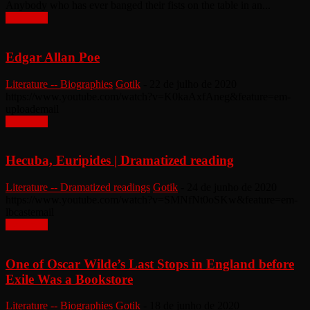
Anybody who has ever banged their fists on the table in an...
Leia mais
Edgar Allan Poe
Literature -- Biographies
Gotik
-
22 de julho de 2020
https://www.youtube.com/watch?v=K0kaAxfAneg&feature=em-
uploademail
Leia mais
Hecuba, Euripides | Dramatized reading
Literature -- Dramatized readings
Gotik
-
24 de junho de 2020
https://www.youtube.com/watch?v=SMNfNt0oSKw&feature=em-
lbcastemail
Leia mais
One of Oscar Wilde’s Last Stops in England before
Exile Was a Bookstore
Literature -- Biographies
Gotik
-
18 de junho de 2020