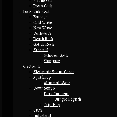
2-Tone Ska
Proto-Goth
Post-Punk Rock
Batcave
Cold Wave
New Wave
Darkwave
Death Rock
Gothic Rock
Ethereal
Ethereal Goth
Shoegaze
Electronic
Electronic Avant-Garde
Synth Pop
Minimal Wave
Downtempo
Dark Ambient
Dungeon Synth
Trip-Hop
EBM
Industrial