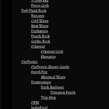
2-Tone Ska
Proto-Goth
Post-Punk Rock
Batcave
Cold Wave
New Wave
Darkwave
Death Rock
Gothic Rock
Ethereal
Ethereal Goth
Shoegaze
Electronic
Electronic Avant-Garde
Synth Pop
Minimal Wave
Downtempo
Dark Ambient
Dungeon Synth
Trip-Hop
EBM
Industrial