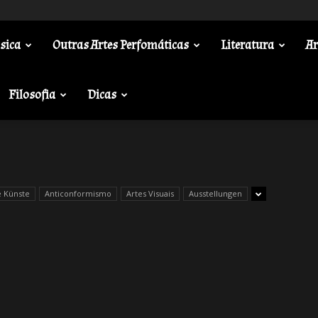
sica
Outras Artes Perfomáticas
Literatura
Ar
Filosofia
Dicas
e Künste
Anticonformismo
Artes Visuais
Ausstellungen