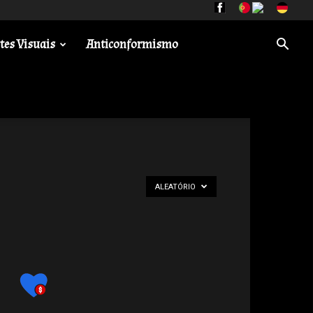
tes Visuais
Anticonformismo
ALEATÓRIO