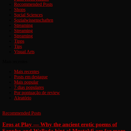
Recommended Posts
Shops
Social Sciences
Sozialwissenschaften
Streaming
Streaming
Streaming
Tipps
Tips
Visual Arts
Mais recentes
Mais recentes
Posts em destaque
Mais popular
7 dias populares
Por pontuação de review
Aleatório
Recommended Posts
Eros at Play — Why the ancient erotic poems of
Sappho and Wallada bint al-Mustakfi are far more