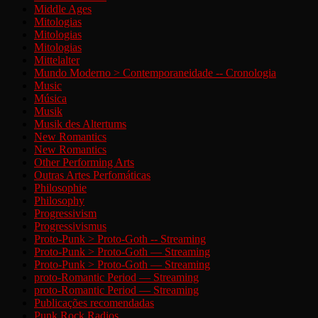
Middle Ages
Mitologias
Mitologias
Mitologias
Mittelalter
Mundo Moderno > Contemporaneidade -- Cronologia
Music
Música
Musik
Musik des Altertums
New Romantics
New Romantics
Other Performing Arts
Outras Artes Perfomáticas
Philosophie
Philosophy
Progressivism
Progressivismus
Proto-Punk > Proto-Goth -- Streaming
Proto-Punk > Proto-Goth — Streaming
Proto-Punk > Proto-Goth — Streaming
proto-Romantic Period — Streaming
proto-Romantic Period — Streaming
Publicações recomendadas
Punk Rock Radios