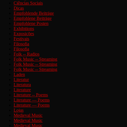
Ciências Sociais
Dicas
Empfohlende Beiträge
Empfohlene Beiträge
Empfohlene Posten
Exhibitions
Exposições
Festivais
Filosofia
Filosofia
Folk -- Radios
Folk Music -- Streaming
Folk Music -- Streaming
Folk Music -- Streaming
Laden
Literatur
Literatura
Literature
Literature -- Poems
Literature — Poems
Literature — Poems
Lojas
Medieval Music
Medieval Music
Medieval Music