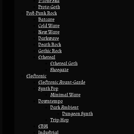
2-Tone Ska
Proto-Goth
Post-Punk Rock
Batcave
Cold Wave
New Wave
Darkwave
Death Rock
Gothic Rock
Ethereal
Ethereal Goth
Shoegaze
Electronic
Electronic Avant-Garde
Synth Pop
Minimal Wave
Downtempo
Dark Ambient
Dungeon Synth
Trip-Hop
EBM
Industrial